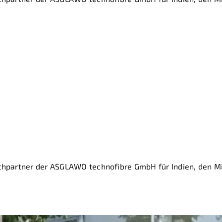
nternationale Präse
für High-Growth-Reg
chpartner der ASGLAWO technofibre GmbH für Indien, den Mi