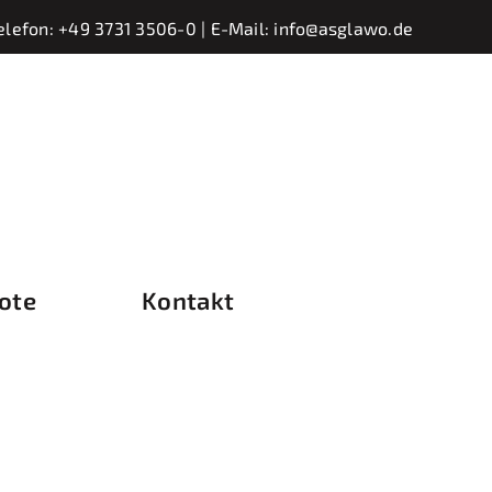
elefon:
+49 3731 3506-0
| E-Mail:
info@asglawo.de
ote
Kontakt
pped Strand Mat