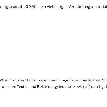
nittglasmatte (CSM) – ein vielseitiges Verstärkungsmaterial
textil 2026: Starker
es Interesse an uns
2026 in Frankfurt hat unsere Erwartungen klar übertroffen. 
utschen Textil- und Bekleidungsindustrie e.V. (vti) durchge