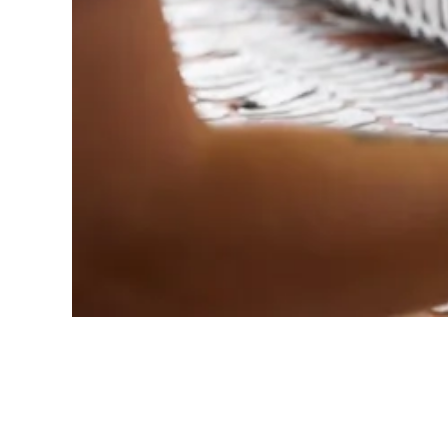
ASGLAWO group bü
konsequent auf t