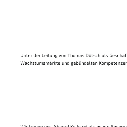
ASGLAWO group m
Techtextil 2026 i
Unter der Leitung von Thomas Dötsch als Geschäfts
Wachstumsmärkte und gebündelten Kompetenzen wir
Treffen Sie uns a
Wir freuen uns, Sharad Kulkarni als neuen Anspre