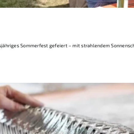
 bei der ASGLAWO g
ähriges Sommerfest gefeiert – mit strahlendem Sonnensche