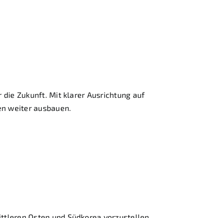
 auf der
die Zukunft. Mit klarer Ausrichtung auf
en weiter ausbauen.
 in Frankfurt!
ttleren Osten und Südkorea vorzustellen.