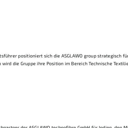
it Produktneuheiten
n Frankfurt
führer positioniert sich die ASGLAWO group strategisch für 
d die Gruppe ihre Position im Bereich Technische Textili
uf der Techtextil 2026
chpartner der ASGLAWO technofibre GmbH für Indien, den Mi